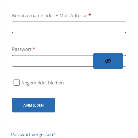
E
Benutzername oder E-Mail-Adresse
*
r
f
o
E
Passwort
*
r
r
d
f
e
o
r
Angemeldet bleiben
r
l
d
i
e
ANMELDEN
c
r
h
l
i
Passwort vergessen?