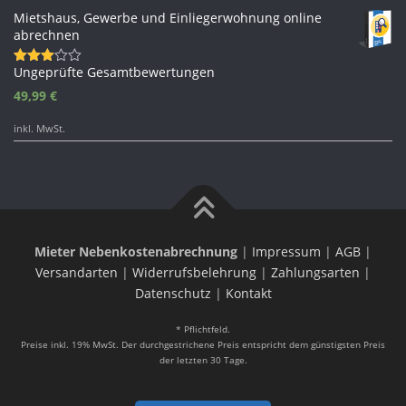
Mietshaus, Gewerbe und Einliegerwohnung online
abrechnen
Ungeprüfte Gesamtbewertungen
Bewertet
mit
49,99
€
3.33
von 5
inkl. MwSt.
Mieter Nebenkostenabrechnung
|
Impressum
|
AGB
|
Versandarten
|
Widerrufsbelehrung
|
Zahlungsarten
|
Datenschutz
|
Kontakt
* Pflichtfeld.
Preise inkl. 19% MwSt. Der durchgestrichene Preis entspricht dem günstigsten Preis
der letzten 30 Tage.