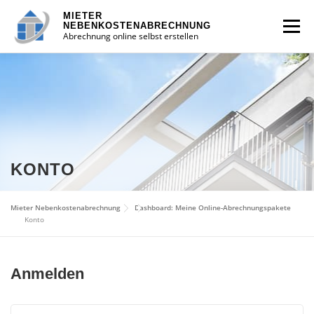
Zum
MIETER
Inhalt
Menü
NEBENKOSTENABRECHNUNG
Abrechnung online selbst erstellen
springen
DASHBOARD
PRODUKT WÄHLEN
Login
KONTO
WARENKORB
Mieter Nebenkostenabrechnung
Dashboard: Meine Online-Abrechnungspakete
Konto
0 Artikel |
0,00
€
Anmelden