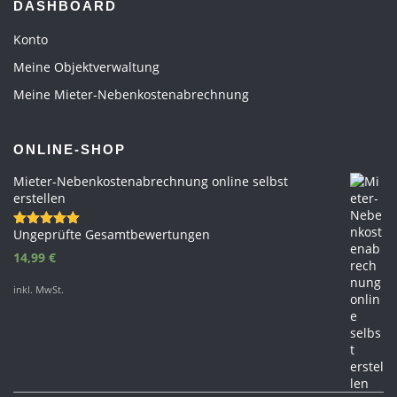
DASHBOARD
Konto
Meine Objektverwaltung
Meine Mieter-Nebenkostenabrechnung
ONLINE-SHOP
Mieter-Nebenkostenabrechnung online selbst
erstellen
Ungeprüfte Gesamtbewertungen
Bewertet
mit
5.00
14,99
€
von 5
inkl. MwSt.