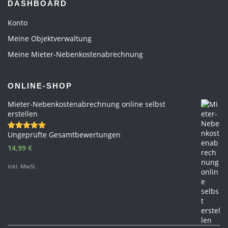
DASHBOARD
Konto
Meine Objektverwaltung
Meine Mieter-Nebenkostenabrechnung
ONLINE-SHOP
Mieter-Nebenkostenabrechnung online selbst
erstellen
Ungeprüfte Gesamtbewertungen
Bewertet
mit
5.00
14,99
€
von 5
inkl. MwSt.