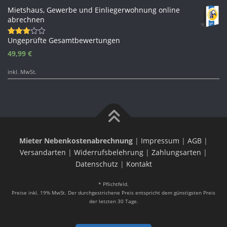
Mietshaus, Gewerbe und Einliegerwohnung online
abrechnen
Ungeprüfte Gesamtbewertungen
Bewertet
mit
49,99
€
3.33
von 5
inkl. MwSt.
Mieter Nebenkostenabrechnung
|
Impressum
|
AGB
|
Versandarten
|
Widerrufsbelehrung
|
Zahlungsarten
|
Datenschutz
|
Kontakt
* Pflichtfeld.
Preise inkl. 19% MwSt. Der durchgestrichene Preis entspricht dem günstigsten Preis
der letzten 30 Tage.