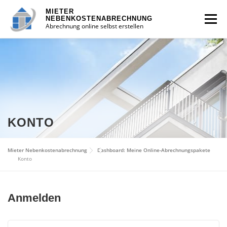
Zum
MIETER
Inhalt
Menü
NEBENKOSTENABRECHNUNG
Abrechnung online selbst erstellen
springen
DASHBOARD
PRODUKT WÄHLEN
Login
KONTO
WARENKORB
Mieter Nebenkostenabrechnung
Dashboard: Meine Online-Abrechnungspakete
Konto
0 Artikel |
0,00
€
Anmelden