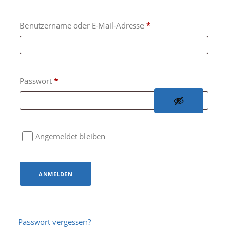
E
Benutzername oder E-Mail-Adresse
*
r
f
o
E
Passwort
*
r
r
d
f
e
o
r
Angemeldet bleiben
r
l
d
i
e
ANMELDEN
c
r
h
l
i
Passwort vergessen?